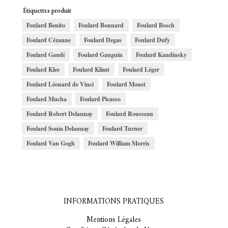
Étiquettes produit
Foulard Benito
Foulard Bonnard
Foulard Bosch
Foulard Cézanne
Foulard Degas
Foulard Dufy
Foulard Gaudí
Foulard Gauguin
Foulard Kandinsky
Foulard Klee
Foulard Klimt
Foulard Léger
Foulard Léonard de Vinci
Foulard Monet
Foulard Mucha
Foulard Picasso
Foulard Robert Delaunay
Foulard Rousseau
Foulard Sonia Delaunay
Foulard Turner
Foulard Van Gogh
Foulard William Morris
INFORMATIONS PRATIQUES
Mentions Légales