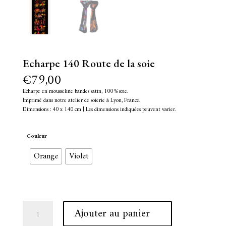
Echarpe 140 Route de la soie
€
79,00
Echarpe en mousseline bandes satin, 100 % soie.
Imprimé dans notre atelier de soierie à Lyon, France.
Dimensions : 40 x 140 cm | Les dimensions indiquées peuvent varier.
Couleur
Orange
Violet
quantité
A
Ajouter au panier
de
l
Echarpe
t