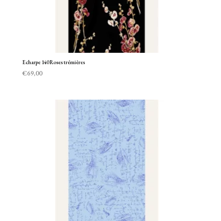
Echarpe 140 Roses trémières
€
69,00