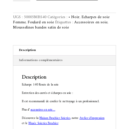
140
e
Route
r
de
n
UGS :
50005MBS40
Catégories :
• Noir
,
Echarpes de soie
la
a
Femme
,
Foulard en soie
Étiquettes :
Accessoires en soie
,
soie
t
Mousselines bandes satin de soie
i
v
e
:
Description
Informations complémentaires
Description
Echarpe 140 Route de la soie
Entretien des carrés et écharpes en soie :
Il est recommandé de confier le nettoyage à un professionnel.
Plus d’
accessoires en soie…
Découvrez la
Maison Brochier Soieries
, notre
Atelier d’impression
et le
Musée Soieries Brochier