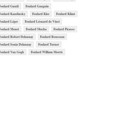
Foulard Gaudí
Foulard Gauguin
Foulard Kandinsky
Foulard Klee
Foulard Klimt
Foulard Léger
Foulard Léonard de Vinci
Foulard Monet
Foulard Mucha
Foulard Picasso
Foulard Robert Delaunay
Foulard Rousseau
Foulard Sonia Delaunay
Foulard Turner
Foulard Van Gogh
Foulard William Morris