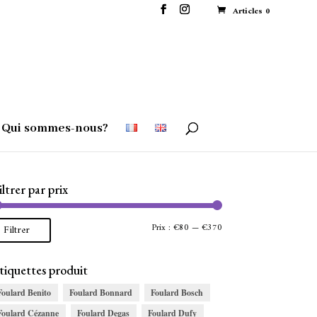
Articles 0
Qui sommes-nous?
iltrer par prix
Prix
Prix
Prix :
€80
—
€370
Filtrer
min
max
tiquettes produit
Foulard Benito
Foulard Bonnard
Foulard Bosch
Foulard Cézanne
Foulard Degas
Foulard Dufy