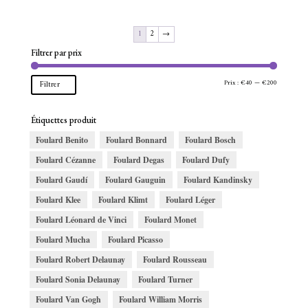
1
2
→
Filtrer par prix
Prix
Prix
Prix :
€40
—
€200
Filtrer
min
max
Étiquettes produit
Foulard Benito
Foulard Bonnard
Foulard Bosch
Foulard Cézanne
Foulard Degas
Foulard Dufy
Foulard Gaudí
Foulard Gauguin
Foulard Kandinsky
Foulard Klee
Foulard Klimt
Foulard Léger
Foulard Léonard de Vinci
Foulard Monet
Foulard Mucha
Foulard Picasso
Foulard Robert Delaunay
Foulard Rousseau
Foulard Sonia Delaunay
Foulard Turner
Foulard Van Gogh
Foulard William Morris