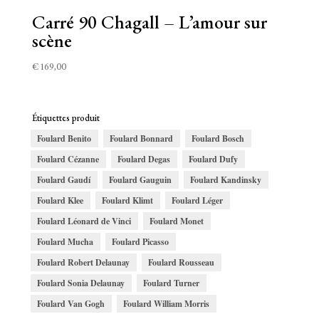
Carré 90 Chagall – L’amour sur
scène
€
169,00
Étiquettes produit
Foulard Benito
Foulard Bonnard
Foulard Bosch
Foulard Cézanne
Foulard Degas
Foulard Dufy
Foulard Gaudí
Foulard Gauguin
Foulard Kandinsky
Foulard Klee
Foulard Klimt
Foulard Léger
Foulard Léonard de Vinci
Foulard Monet
Foulard Mucha
Foulard Picasso
Foulard Robert Delaunay
Foulard Rousseau
Foulard Sonia Delaunay
Foulard Turner
Foulard Van Gogh
Foulard William Morris