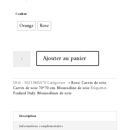
Couleur
Orange
Rose
quantité
A
Ajouter au panier
de
l
Carré
t
70
e
Dufy
r
-
n
UGS :
50213MSS70
Catégories :
• Rose
,
Carrés de soie
,
Bouquet
a
Carrés de soie 70*70 cm
,
Mousseline de soie
Étiquettes :
d'arum
t
Foulard Dufy
,
Mousselines de soie
i
v
e
:
Description
Informations complémentaires