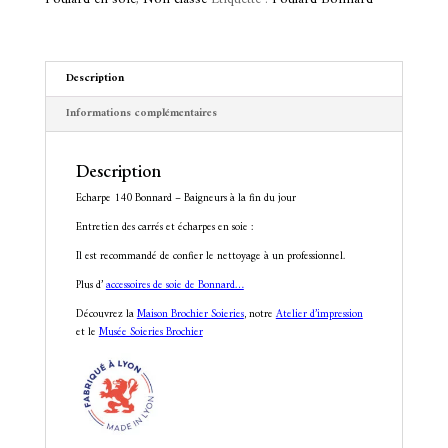
à
t
la
i
fin
v
du
e
jour
Description
:
Informations complémentaires
Description
Echarpe 140 Bonnard – Baigneurs à la fin du jour
Entretien des carrés et écharpes en soie :
Il est recommandé de confier le nettoyage à un professionnel.
Plus d’
accessoires de soie de Bonnard…
Découvrez la
Maison Brochier Soieries
, notre
Atelier d’impression
et le
Musée Soieries Brochier