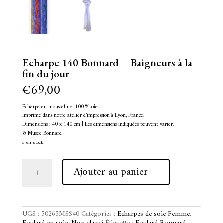
Echarpe 140 Bonnard – Baigneurs à la
fin du jour
€
69,00
Echarpe en mousseline, 100 % soie.
Imprimé dans notre atelier d’impression à Lyon, France.
Dimensions : 40 x 140 cm | Les dimensions indiquées peuvent varier.
© Musée Bonnard
3 en stock
quantité
A
Ajouter au panier
de
l
Echarpe
t
140
e
Bonnard
r
-
n
UGS :
50265MSS40
Catégories :
Echarpes de soie Femme
,
Baigneurs
a
Foulard en soie
,
Non classé
Étiquette :
Foulard Bonnard