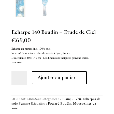
Echarpe 140 Boudin – Etude de Ciel
€
69,00
Echarpe en mousseline, 100 % soie.
Imprimé dans notre atelier de soierie à Lyon, France.
Dimensions : 40 x 140 cm | Les dimensions indiquées peuvent varier.
3 en stock
quantité
A
Ajouter au panier
de
l
Echarpe
t
140
e
Boudin
r
-
n
UGS :
50374MSS40
Catégories :
• Blanc
,
• Bleu
,
Echarpes de
Etude
a
soie Femme
Étiquettes :
Foulard Boudin
,
Mousselines de
de
t
soie
Ciel
i