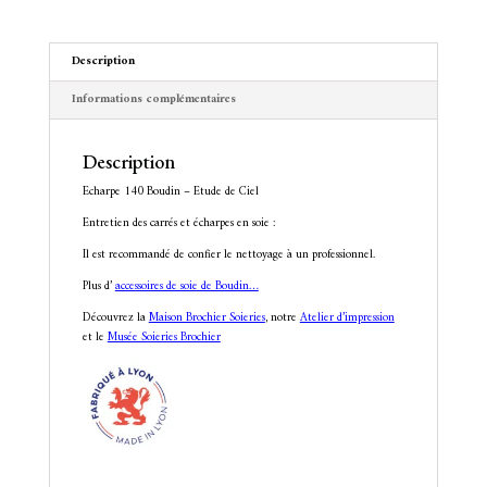
v
e
:
Description
Informations complémentaires
Description
Echarpe 140 Boudin – Etude de Ciel
Entretien des carrés et écharpes en soie :
Il est recommandé de confier le nettoyage à un professionnel.
Plus d’
accessoires de soie de Boudin…
Découvrez la
Maison Brochier Soieries
, notre
Atelier d’impression
et le
Musée Soieries Brochier