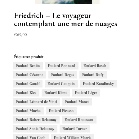
Friedrich – Le voyageur
contemplant une mer de nuages
€
69,00
Étiquettes produit
Foulard Benito
Foulard Bonnard
Foulard Bosch
Foulard Cézanne
Foulard Degas
Foulard Dufy
Foulard Gaudí
Foulard Gauguin
Foulard Kandinsky
Foulard Klee
Foulard Klimt
Foulard Léger
Foulard Léonard de Vinci
Foulard Monet
Foulard Mucha
Foulard Picasso
Foulard Robert Delaunay
Foulard Rousseau
Foulard Sonia Delaunay
Foulard Turner
Foulard Van Gogh
Foulard William Morris