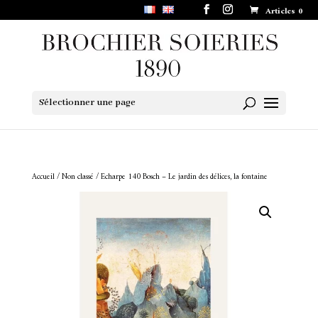
Articles 0
Sélectionner une page
Accueil
/
Non classé
/ Echarpe 140 Bosch – Le jardin des délices, la fontaine