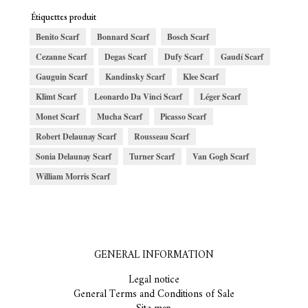
Étiquettes produit
Benito Scarf
Bonnard Scarf
Bosch Scarf
Cezanne Scarf
Degas Scarf
Dufy Scarf
Gaudí Scarf
Gauguin Scarf
Kandinsky Scarf
Klee Scarf
Klimt Scarf
Leonardo Da Vinci Scarf
Léger Scarf
Monet Scarf
Mucha Scarf
Picasso Scarf
Robert Delaunay Scarf
Rousseau Scarf
Sonia Delaunay Scarf
Turner Scarf
Van Gogh Scarf
William Morris Scarf
GENERAL INFORMATION
Legal notice
General Terms and Conditions of Sale