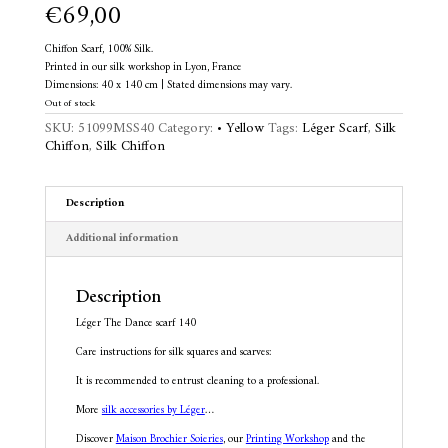
€
69,00
Chiffon Scarf, 100% Silk.
Printed in our silk workshop in Lyon, France
Dimensions: 40 x 140 cm | Stated dimensions may vary.
Out of stock
SKU:
51099MSS40
Category:
• Yellow
Tags:
Léger Scarf
,
Silk
Chiffon
,
Silk Chiffon
Description
Additional information
Description
Léger The Dance scarf 140
Care instructions for silk squares and scarves:
It is recommended to entrust cleaning to a professional.
More
silk accessories by Léger
…
Discover
Maison Brochier Soieries
, our
Printing Workshop
and the