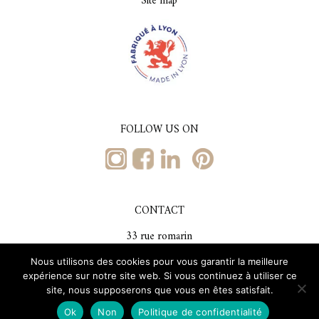
Site map
FOLLOW US ON
CONTACT
33 rue romarin
69001, Lyon
Nous utilisons des cookies pour vous garantir la meilleure
Tél. +33 (0)4 78 29 59 73
expérience sur notre site web. Si vous continuez à utiliser ce
bs@brochiersoieries.com
site, nous supposerons que vous en êtes satisfait.
Ok
Non
Politique de confidentialité