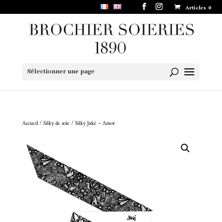
Articles 0
Sélectionner une page
Accueil
/
Silky de soie
/ Silky Jakè – Amor