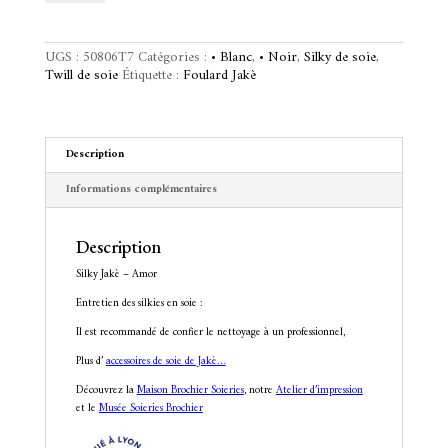
Jakè
e
-
r
Amor
n
UGS :
50806T7
Catégories :
• Blanc
,
• Noir
,
Silky de soie
,
a
Twill de soie
Étiquette :
Foulard Jakè
t
i
v
e
Description
:
Informations complémentaires
Description
Silky Jakè – Amor
Entretien des silkies en soie :
Il est recommandé de confier le nettoyage à un professionnel,
Plus d’
accessoires de soie de Jakè…
Découvrez la
Maison Brochier Soieries
, notre
Atelier d’impression
et le
Musée Soieries Brochier