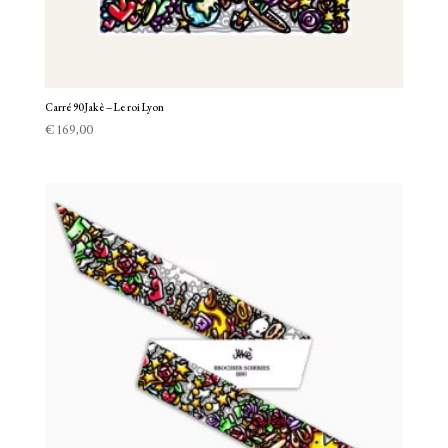
Carré 90 Jakè – Le roi Lyon
€
169,00