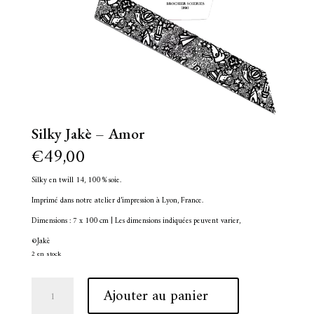
Silky Jakè – Amor
€
49,00
Silky en twill 14, 100 % soie.
Imprimé dans notre atelier d’impression à Lyon, France.
Dimensions : 7 x 100 cm | Les dimensions indiquées peuvent varier,
©Jakè
2 en stock
quantité
A
Ajouter au panier
de
l
Silky
t