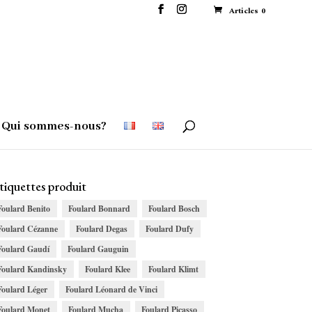
Articles 0
Qui sommes-nous?
tiquettes produit
Foulard Benito
Foulard Bonnard
Foulard Bosch
Foulard Cézanne
Foulard Degas
Foulard Dufy
Foulard Gaudí
Foulard Gauguin
Foulard Kandinsky
Foulard Klee
Foulard Klimt
Foulard Léger
Foulard Léonard de Vinci
Foulard Monet
Foulard Mucha
Foulard Picasso