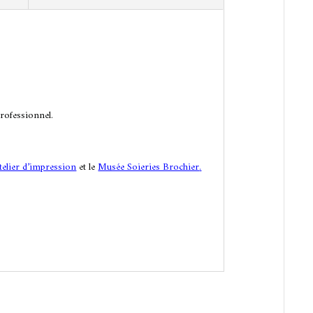
e
:
rofessionnel.
telier d’impression
et le
Musée Soieries Brochier
.