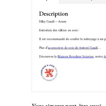
Description
Silky Gaudí – Arum
Entretien des silkies en soie :
Il est recommandé de confier le nettoyage à un p
Plus d
‘
accessoires de soie de Antoni Gaudí
…
Découvrez la
Maison Brochier Soieries
, notre
A
Vous aimerez peut-être aussi…