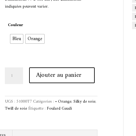
indiquées peuvent varier.
Couleur
Bleu
Orange
quantité
A
Ajouter au panier
de
l
Silky
t
Gaudí
e
-
r
UGS :
51000T7
Catégories :
• Orange
,
Silky de soie
,
Arum
n
Twill de soie
Étiquette :
Foulard Gaudí
a
t
i
v
res