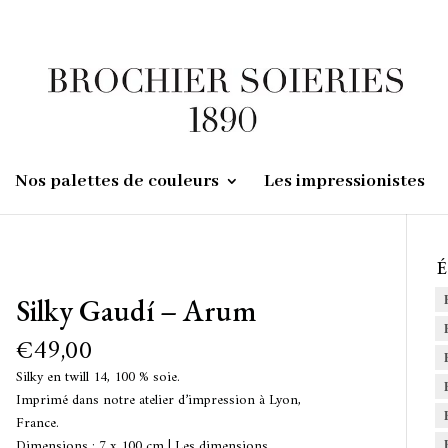
Nos palettes de couleurs
Les impressionistes
É
Silky Gaudí – Arum
€
49,00
Silky en twill 14, 100 % soie.
Imprimé dans notre atelier d’impression à Lyon,
France.
Dimensions : 7 x 100 cm | Les dimensions