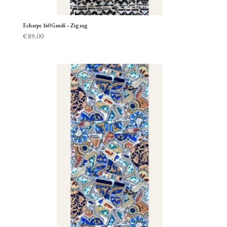
Echarpe 140 Gaudí – Zig zag
€
89,00