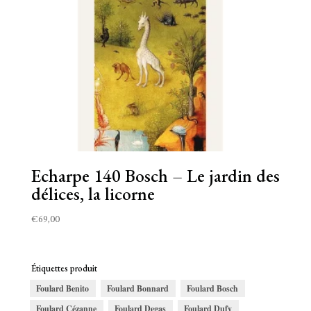
Echarpe 140 Bosch – Le jardin des
délices, la licorne
€
69,00
Étiquettes produit
Foulard Benito
Foulard Bonnard
Foulard Bosch
Foulard Cézanne
Foulard Degas
Foulard Dufy