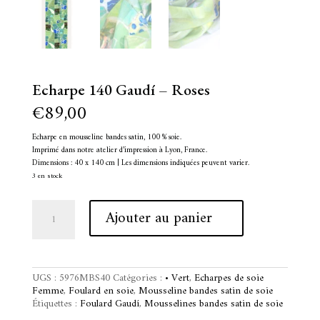
Echarpe 140 Gaudí – Roses
€
89,00
Echarpe en mousseline bandes satin, 100 % soie.
Imprimé dans notre atelier d’impression à Lyon, France.
Dimensions : 40 x 140 cm | Les dimensions indiquées peuvent varier.
3 en stock
quantité
A
Ajouter au panier
de
l
Echarpe
t
140
e
Gaudí
r
-
n
UGS :
5976MBS40
Catégories :
• Vert
,
Echarpes de soie
Roses
a
Femme
,
Foulard en soie
,
Mousseline bandes satin de soie
t
Étiquettes :
Foulard Gaudí
,
Mousselines bandes satin de soie
i