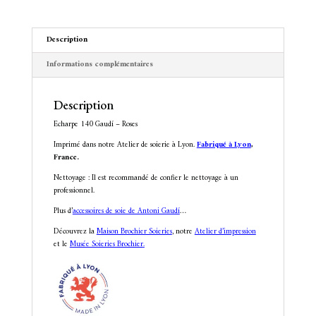
v
e
:
Description
Informations complémentaires
Description
Echarpe 140 Gaudí – Roses
Imprimé dans notre Atelier de soierie à Lyon.
Fabriqué à Lyon
,
France.
Nettoyage : Il est recommandé de confier le nettoyage à un
professionnel.
Plus d’
accessoires de soie de Antoni Gaudí
…
Découvrez la
Maison Brochier Soieries
, notre
Atelier d’impression
et le
Musée Soieries Brochier
.