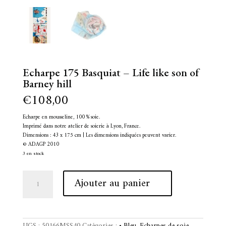
Echarpe 175 Basquiat – Life like son of
Barney hill
€
108,00
Echarpe en mousseline, 100 % soie.
Imprimé dans notre atelier de soierie à Lyon, France.
Dimensions : 43 x 175 cm | Les dimensions indiquées peuvent varier.
© ADAGP 2010
3 en stock
quantité
A
Ajouter au panier
de
l
Echarpe
t
175
e
Basquiat
r
-
n
UGS :
50166MSS40
Catégories :
• Bleu
,
Echarpes de soie