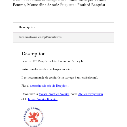
Life
a
Femme
,
Mousseline de soie
Étiquette :
Foulard Basquiat
like
t
son
i
of
v
Barney
e
hill
Description
:
Informations complémentaires
Description
Echarpe 175 Basquiat – Life like son of Barney hill
Entretien des carrés et écharpes en soie :
Il est recommandé de confier le nettoyage à un professionnel.
Plus d’
accessoires de soie de Basquiat…
Découvrez la
Maison Brochier Soieries
, notre
Atelier d’impression
et le
Musée Soieries Brochier