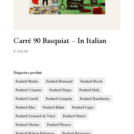
Carré 90 Basquiat – In Italian
€
169,00
Étiquettes produit
Foulard Benito
Foulard Bonnard
Foulard Bosch
Foulard Cézanne
Foulard Degas
Foulard Dufy
Foulard Gaudí
Foulard Gauguin
Foulard Kandinsky
Foulard Klee
Foulard Klimt
Foulard Léger
Foulard Léonard de Vinci
Foulard Monet
Foulard Mucha
Foulard Picasso
Foulard Robert Delaunay
Foulard Rousseau