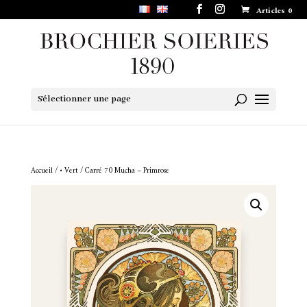
Articles 0
Sélectionner une page
Accueil
/
• Vert
/ Carré 70 Mucha – Primrose