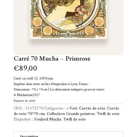
Carré 70 Mucha – Primrose
€
89,00
Carré en twill 12, 100 % soie.
Imprimé dans notre atelier d’impression à Lyon, France.
Dimensions : 70 x 70 cm | Les dimensions indiquées peuvent varier.
© Muchatrust2017
Rupture de stock
UGS :
51172T70
Catégories :
• Vert
,
Carrés de soie
,
Carrés
de soie 70*70 cm
,
Collection Grands peintres
,
Twill de soie
Étiquettes :
Foulard Mucha
,
Twill de soie
Description