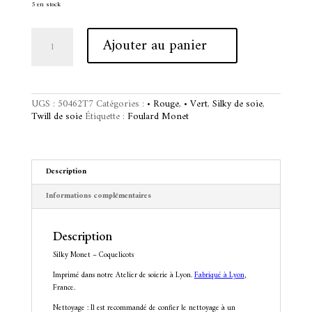
5 en stock
quantité
A
Ajouter au panier
de
l
Silky
t
Monet
e
-
r
Coquelicots
n
UGS :
50462T7
Catégories :
• Rouge
,
• Vert
,
Silky de soie
,
a
Twill de soie
Étiquette :
Foulard Monet
t
i
v
e
Description
:
Informations complémentaires
Description
Silky Monet – Coquelicots
Imprimé dans notre Atelier de soierie à Lyon.
Fabriqué à Lyon
,
France.
Nettoyage : Il est recommandé de confier le nettoyage à un