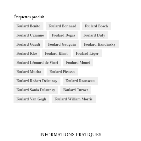
Étiquettes produit
Foulard Benito
Foulard Bonnard
Foulard Bosch
Foulard Cézanne
Foulard Degas
Foulard Dufy
Foulard Gaudí
Foulard Gauguin
Foulard Kandinsky
Foulard Klee
Foulard Klimt
Foulard Léger
Foulard Léonard de Vinci
Foulard Monet
Foulard Mucha
Foulard Picasso
Foulard Robert Delaunay
Foulard Rousseau
Foulard Sonia Delaunay
Foulard Turner
Foulard Van Gogh
Foulard William Morris
INFORMATIONS PRATIQUES