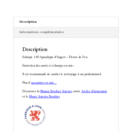
de
i
Feu
v
e
:
Description
Informations complémentaires
Description
Echarpe 140 Apocalypse d’Angers – Fleuve de Feu
Entretien des carrés et écharpes en soie :
Il est recommandé de confier le nettoyage à un professionnel.
Plus d’
accessoires en soie…
Découvrez la
Maison Brochier Soieries
, notre
Atelier d’impression
et le
Musée Soieries Brochier