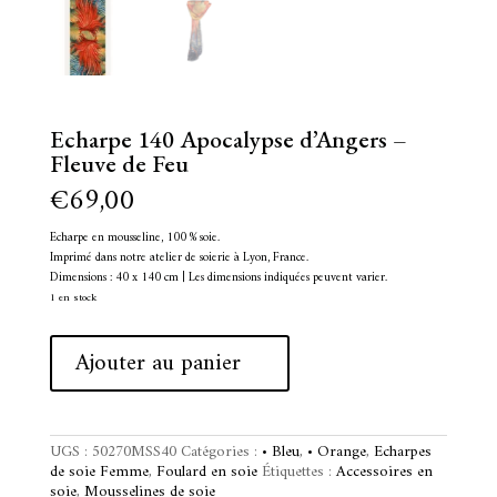
Echarpe 140 Apocalypse d’Angers –
Fleuve de Feu
€
69,00
Echarpe en mousseline, 100 % soie.
Imprimé dans notre atelier de soierie à Lyon, France.
Dimensions : 40 x 140 cm | Les dimensions indiquées peuvent varier.
1 en stock
quantité
A
Ajouter au panier
de
l
Echarpe
t
140
e
Apocalypse
r
d'Angers
n
UGS :
50270MSS40
Catégories :
• Bleu
,
• Orange
,
Echarpes
-
a
de soie Femme
,
Foulard en soie
Étiquettes :
Accessoires en
Fleuve
t
soie
,
Mousselines de soie