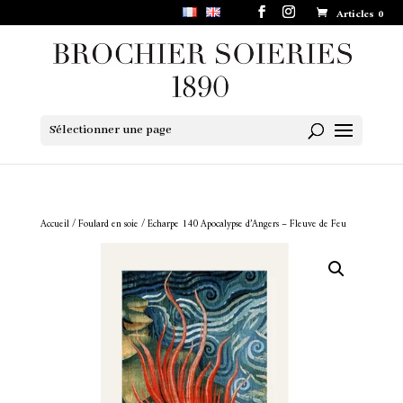
Articles 0
Sélectionner une page
Accueil
/
Foulard en soie
/ Echarpe 140 Apocalypse d’Angers – Fleuve de Feu