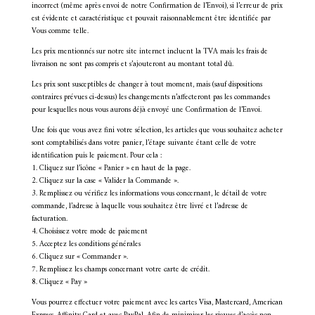
incorrect (même après envoi de notre Confirmation de l’Envoi), si l’erreur de prix
est évidente et caractéristique et pouvait raisonnablement être identifiée par
Vous comme telle.
Les prix mentionnés sur notre site internet incluent la TVA mais les frais de
livraison ne sont pas compris et s’ajouteront au montant total dû.
Les prix sont susceptibles de changer à tout moment, mais (sauf dispositions
contraires prévues ci-dessus) les changements n’affecteront pas les commandes
pour lesquelles nous vous aurons déjà envoyé une Confirmation de l’Envoi.
Une fois que vous avez fini votre sélection, les articles que vous souhaitez acheter
sont comptabilisés dans votre panier, l’étape suivante étant celle de votre
identification puis le paiement. Pour cela :
1. Cliquez sur l’icône « Panier » en haut de la page.
2. Cliquez sur la case « Valider la Commande ».
3. Remplissez ou vérifiez les informations vous concernant, le détail de votre
commande, l’adresse à laquelle vous souhaitez être livré et l’adresse de
facturation.
4. Choisissez votre mode de paiement
5. Acceptez les conditions générales
6. Cliquez sur « Commander ».
7. Remplissez les champs concernant votre carte de crédit.
8. Cliquez « Pay »
Vous pourrez effectuer votre paiement avec les cartes Visa, Mastercard, American