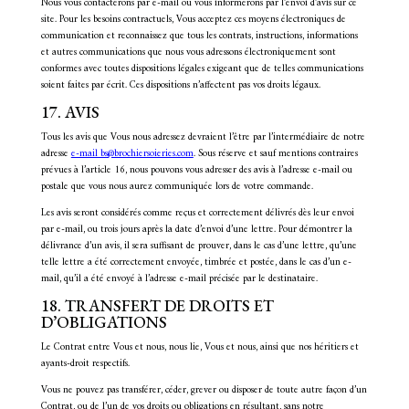
Nous vous contacterons par e-mail ou vous informerons par l’envoi d’avis sur ce
site. Pour les besoins contractuels, Vous acceptez ces moyens électroniques de
communication et reconnaissez que tous les contrats, instructions, informations
et autres communications que nous vous adressons électroniquement sont
conformes avec toutes dispositions légales exigeant que de telles communications
soient faites par écrit. Ces dispositions n’affectent pas vos droits légaux.
17. AVIS
Tous les avis que Vous nous adressez devraient l’être par l’intermédiaire de notre
adresse
e-mail bs@brochiersoieries.com
. Sous réserve et sauf mentions contraires
prévues à l’article 16, nous pouvons vous adresser des avis à l’adresse e-mail ou
postale que vous nous aurez communiquée lors de votre commande.
Les avis seront considérés comme reçus et correctement délivrés dès leur envoi
par e-mail, ou trois jours après la date d’envoi d’une lettre. Pour démontrer la
délivrance d’un avis, il sera suffisant de prouver, dans le cas d’une lettre, qu’une
telle lettre a été correctement envoyée, timbrée et postée, dans le cas d’un e-
mail, qu’il a été envoyé à l’adresse e-mail précisée par le destinataire.
18. TRANSFERT DE DROITS ET
D’OBLIGATIONS
Le Contrat entre Vous et nous, nous lie, Vous et nous, ainsi que nos héritiers et
ayants-droit respectifs.
Vous ne pouvez pas transférer, céder, grever ou disposer de toute autre façon d’un
Contrat, ou de l’un de vos droits ou obligations en résultant, sans notre