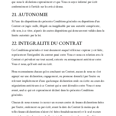
que nous le déclarions expressément et que Vous en soyez informé par écrit
conformément à l’article sur les avis ci-dessus.
21. AUTONOMIE
Si l’une des dispositions des présentes Conditions générales ou dispositions d’un
Contrat est jugée nulle, illégale ou inapplicable par une autorité compétente,
elle sera, à ce titre, séparée des autres dispositions qui demeureront valides dans la
limite autorisée par la loi.
22. INTEGRALITE DU CONTRAT
Ces Conditions générales et tout document auquel référence expresse y est faite,
représentent l’intégralité du contrat passé entre Vous et nous en relation avec le
Contrat et prévalent sur tout accord, entente ou arrangement antérieur entre
Vous et nous, qu’il soit oral ou écrit.
Nous reconnaissons chacun qu’en concluant un Contrat, aucun de nous ne s’est
appuyé sur une déclaration, engagement, ou promesse donné(e) par l’autre ou
relevant implicitement d’une quelconque déclaration orale ou écrite au cours des
négociations antérieures à ce Contrat qui se sont déroulées entre Vous et nous
avant, sauf ce qui est expressément déclaré dans les présentes Conditions
générales.
Chacun de nous renonce à exercer un recours contre de fausses déclarations faites
par l’autre, oralement ou par écrit, avant la date du Contrat (à moins que de
telles fausses déclarations n’aient été faites frauduleusement) et le seul recours