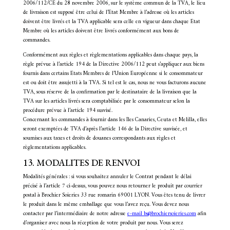
2006/112/CE du 28 novembre 2006, sur le système commun de la TVA, le lieu
de livraison est supposé être celui de l’Etat Membre à l’adresse où les articles
doivent être livrés et la TVA applicable sera celle en vigueur dans chaque Etat
Membre où les articles doivent être livrés conformément aux bons de
commandes.
Conformément aux règles et règlementations applicables dans chaque pays, la
règle prévue à l’article 194 de la Directive 2006/112 peut s’appliquer aux biens
fournis dans certains Etats Membres de l’Union Européenne si le consommateur
est ou doit être assujetti à la TVA. Si tel est le cas, nous ne vous facturons aucune
TVA, sous réserve de la confirmation par le destinataire de la livraison que la
TVA sur les articles livrés sera comptabilisée par le consommateur selon la
procédure prévue à l’article 194 susvisé.
Concernant les commandes à fournir dans les Iles Canaries, Ceuta et Melilla, elles
seront exemptées de TVA d’après l’article 146 de la Directive susvisée, et
soumises aux taxes et droits de douanes correspondants aux règles et
règlementations applicables.
13. MODALITES DE RENVOI
Modalités générales : si vous souhaitez annuler le Contrat pendant le délai
précisé à l’article 7 ci-dessus, vous pouvez nous retourner le produit par courrier
postal à Brochier Soieries 33 rue romarin 69001 LYON. Vous êtes tenu de livrer
le produit dans le même emballage que vous l’avez reçu. Vous devez nous
contacter par l’intermédiaire de notre adresse
e-mail bs@brochiersoieries.com
afin
d’organiser avec nous la réception de votre produit par nous. Vous serez