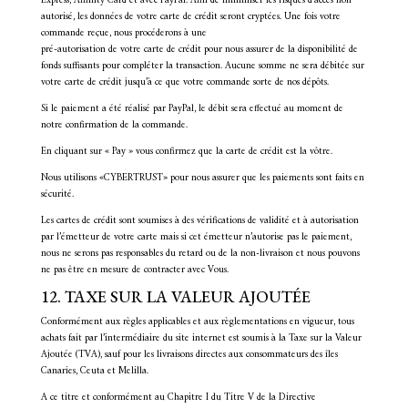
Express, Affinity Card et avec PayPal. Afin de minimiser les risques d’accès non
autorisé, les données de votre carte de crédit seront cryptées. Une fois votre
commande reçue, nous procéderons à une
pré-autorisation de votre carte de crédit pour nous assurer de la disponibilité de
fonds suffisants pour compléter la transaction. Aucune somme ne sera débitée sur
votre carte de crédit jusqu’à ce que votre commande sorte de nos dépôts.
Si le paiement a été réalisé par PayPal, le débit sera effectué au moment de
notre confirmation de la commande.
En cliquant sur « Pay » vous confirmez que la carte de crédit est la vôtre.
Nous utilisons «CYBERTRUST» pour nous assurer que les paiements sont faits en
sécurité.
Les cartes de crédit sont soumises à des vérifications de validité et à autorisation
par l’émetteur de votre carte mais si cet émetteur n’autorise pas le paiement,
nous ne serons pas responsables du retard ou de la non-livraison et nous pouvons
ne pas être en mesure de contracter avec Vous.
12. TAXE SUR LA VALEUR AJOUTÉE
Conformément aux règles applicables et aux règlementations en vigueur, tous
achats fait par l’intermédiaire du site internet est soumis à la Taxe sur la Valeur
Ajoutée (TVA), sauf pour les livraisons directes aux consommateurs des îles
Canaries, Ceuta et Melilla.
A ce titre et conformément au Chapitre I du Titre V de la Directive