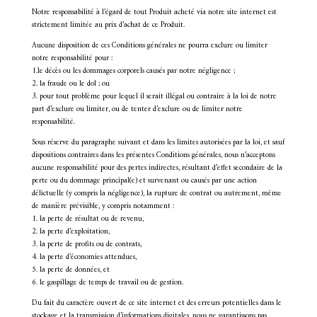
Notre responsabilité à l’égard de tout Produit acheté via notre site internet est
strictement limitée au prix d’achat de ce Produit.
Aucune disposition de ces Conditions générales ne pourra exclure ou limiter
notre responsabilité pour :
1.le décès ou les dommages corporels causés par notre négligence ;
2. la fraude ou le dol ; ou
3. pour tout problème pour lequel il serait illégal ou contraire à la loi de notre
part d’exclure ou limiter, ou de tenter d’exclure ou de limiter notre
responsabilité.
Sous réserve du paragraphe suivant et dans les limites autorisées par la loi, et sauf
dispositions contraires dans les présentes Conditions générales, nous n’acceptons
aucune responsabilité pour des pertes indirectes, résultant d’effet secondaire de la
perte ou du dommage principal(e) et survenant ou causés par une action
délictuelle (y compris la négligence), la rupture de contrat ou autrement, même
de manière prévisible, y compris notamment :
1. la perte de résultat ou de revenu,
2. la perte d’exploitation,
3. la perte de profits ou de contrats,
4. la perte d’économies attendues,
5. la perte de données, et
6. le gaspillage de temps de travail ou de gestion.
Du fait du caractère ouvert de ce site internet et des erreurs potentielles dans le
stockage et la transmission d’informations digitales, nous ne garantissons pas