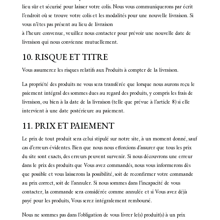
lieu sûr et sécurisé pour laisser votre colis. Nous vous communiquerons par écrit
l’endroit où se trouve votre colis et les modalités pour une nouvelle livraison. Si
vous n’êtes pas présent au lieu de livraison
à l’heure convenue, veuillez nous contacter pour prévoir une nouvelle date de
livraison qui nous convienne mutuellement.
10. RISQUE ET TITRE
Vous assumerez les risques relatifs aux Produits à compter de la livraison.
La propriété des produits ne vous sera transférée que lorsque nous aurons reçu le
paiement intégral des sommes dues au regard des produits, y compris les frais de
livraison, ou bien à la date de la livraison (telle que prévue à l’article 8) si elle
intervient à une date postérieure au paiement.
11. PRIX ET PAIEMENT
Le prix de tout produit sera celui stipulé sur notre site, à un moment donné, sauf
cas d’erreurs évidentes. Bien que nous nous efforcions d’assurer que tous les prix
du site sont exacts, des erreurs peuvent survenir. Si nous découvrons une erreur
dans le prix des produits que Vous avez commandés, nous vous informerons dès
que possible et vous laisserons la possibilité, soit de reconfirmer votre commande
au prix correct, soit de l’annuler. Si nous sommes dans l’incapacité de vous
contacter, la commande sera considérée comme annulée et si Vous avez déjà
payé pour les produits, Vous serez intégralement remboursé.
Nous ne sommes pas dans l’obligation de vous livrer le(s) produit(s) à un prix