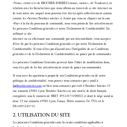
«Vous», «votre») et de BROCHIER SOIERIES («nous», «notre», «le Vendeur»), en
relation avec les biens/services que nous offrons au travers de ce site internet ou
de tout autre site auquel nous pouvons être liés (ci-après collectivement connus
comme les «Services Brochier soieries »). Avant que vous ne cliquiez sur la case
«Pay» à la fin du processus de commande, nous vous prions de lire attentivement
les présentes Conditions générales et notre Déclaration de Confidentialité. En
utilisant ce site
internet ou en effectuant une commande par son intermédiaire, vous acceptez
d’être lié par les présentes Conditions générales et par notre Déclaration de
Confidentialité. Si vous n’êtes pas d’accord avec l’intégralité de ces Conditions
générales et de la Déclaration de Confidentialités, ne passez pas de commandes.
Les présentes Conditions Générales peuvent faire l’objet de modification; donc,
vous êtes prié de les lire attentivement avant de passer vos commandes.
Si vous avez des questions à propos de nos Conditions générales ou de notre
politique de confidentialité, vous pouvez nous contacter par e-mail à
bs@brochiersoieries.com
ou bien nous contacter par écrit à Brochier Soieries 33
rue romarin 69001 Lyon. Brochier Soieries est une société de droit français
enregistrée sous le numéro de SIRET 49524575500022 et dont le siège social se
situe 33 rue romarin 69001 Lyon, France. Notre numéro. De TVA est le
FR14495245755.
2. UTILISATION DU SITE
Les présentes Conditions générales sont les seules conditions applicables à