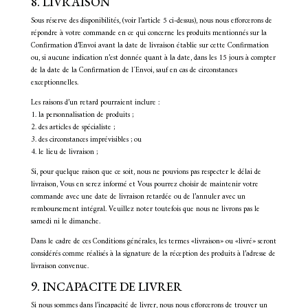
8. LIVRAISON
Sous réserve des disponibilités, (voir l’article 5 ci-dessus), nous nous efforcerons de
répondre à votre commande en ce qui concerne les produits mentionnés sur la
Confirmation d’Envoi avant la date de livraison établie sur cette Confirmation
ou, si aucune indication n’est donnée quant à la date, dans les 15 jours à compter
de la date de la Confirmation de l´Envoi, sauf en cas de circonstances
exceptionnelles.
Les raisons d’un retard pourraient inclure :
1. la personnalisation de produits ;
2. des articles de spécialiste ;
3. des circonstances imprévisibles ; ou
4. le lieu de livraison ;
Si, pour quelque raison que ce soit, nous ne pouvions pas respecter le délai de
livraison, Vous en serez informé et Vous pourrez choisir de maintenir votre
commande avec une date de livraison retardée ou de l’annuler avec un
remboursement intégral. Veuillez noter toutefois que nous ne livrons pas le
samedi ni le dimanche.
Dans le cadre de ces Conditions générales, les termes «livraison» ou «livré» seront
considérés comme réalisés à la signature de la réception des produits à l’adresse de
livraison convenue.
9. INCAPACITE DE LIVRER
Si nous sommes dans l’incapacité de livrer, nous nous efforcerons de trouver un