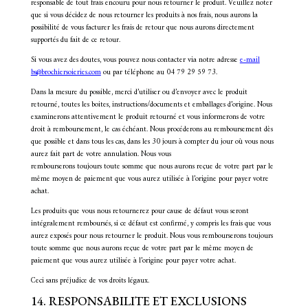
responsable de tout frais encouru pour nous retourner le produit. Veuillez noter
que si vous décidez de nous retourner les produits à nos frais, nous aurons la
possibilité de vous facturer les frais de retour que nous aurons directement
supportés du fait de ce retour.
Si vous avez des doutes, vous pouvez nous contacter via notre adresse
e-mail
bs@brochiersoieries.com
ou par téléphone au 04 79 29 59 73.
Dans la mesure du possible, merci d’utiliser ou d’envoyer avec le produit
retourné, toutes les boites, instructions/documents et emballages d’origine. Nous
examinerons attentivement le produit retourné et vous informerons de votre
droit à remboursement, le cas échéant. Nous procéderons au remboursement dès
que possible et dans tous les cas, dans les 30 jours à compter du jour où vous nous
aurez fait part de votre annulation. Nous vous
rembourserons toujours toute somme que nous aurons reçue de votre part par le
même moyen de paiement que vous aurez utilisée à l’origine pour payer votre
achat.
Les produits que vous nous retournerez pour cause de défaut vous seront
intégralement remboursés, si ce défaut est confirmé, y compris les frais que vous
aurez exposés pour nous retourner le produit. Nous vous rembourserons toujours
toute somme que nous aurons reçue de votre part par le même moyen de
paiement que vous aurez utilisée à l’origine pour payer votre achat.
Ceci sans préjudice de vos droits légaux.
14. RESPONSABILITE ET EXCLUSIONS