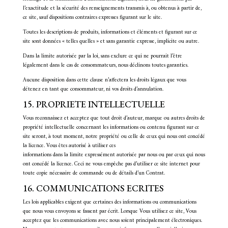
l’exactitude et la sécurité des renseignements transmis à, ou obtenus à partir de,
ce site, sauf dispositions contraires expresses figurant sur le site.
Toutes les descriptions de produits, informations et éléments et figurant sur ce
site sont données « telles quelles » et sans garantie expresse, implicite ou autre.
Dans la limite autorisée par la loi, sans exclure ce qui ne pourrait l’être
légalement dans le cas de consommateurs, nous déclinons toutes garanties.
Aucune disposition dans cette clause n’affectera les droits légaux que vous
détenez en tant que consommateur, ni vos droits d’annulation.
15. PROPRIETE INTELLECTUELLE
Vous reconnaissez et acceptez que tout droit d’auteur, marque ou autres droits de
propriété intellectuelle concernant les informations ou contenu figurant sur ce
site seront, à tout moment, notre propriété ou celle de ceux qui nous ont concédé
la licence. Vous êtes autorisé à utiliser ces
informations dans la limite expressément autorisée par nous ou par ceux qui nous
ont concédé la licence. Ceci ne vous empêche pas d’utiliser ce site internet pour
toute copie nécessaire de commande ou de détails d’un Contrat.
16. COMMUNICATIONS ECRITES
Les lois applicables exigent que certaines des informations ou communications
que nous vous envoyons se fassent par écrit. Lorsque Vous utilisez ce site, Vous
acceptez que les communications avec nous soient principalement électroniques.