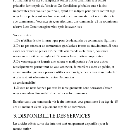
l’utilisation de ce site et remplacent toutes autres conditions, sauf accord
préalable écrit exprès du Vendeur. Ces Conditions générales sont à la fois
importantes pour Vous et pour nous, ayant été rédigées pour qu’un contrat légal
nous lie en protégeant vos droits en tant que consommateur et nos droits en tant
que commerçant. Vous acceptez, en effectuant une commande, d’être soumis sans
réserve à ces Conditions générales, après les avoir lues.
Vous acceptez:
1. De n’utiliser le site internet que pour des demandes ou commandes légitimes.
2. De ne pas effectuer de commandes spéculatives, fausses ou frauduleuses. Si nous
avons des raisons de penser qu’une telle commande a été passée, nous nous
réservons le droit de l’annuler et d’informer les autorités compétentes.
3. De vous engager à fournir une adresse e-mail, postale et/ou tous autres
renseignements permettant de vous contacter, de manière exacte et précise, et
de reconnaître que nous pouvons utiliser ces renseignements pour vous contacter
si cela s’avérait nécessaire (cf. notre Déclaration
de confidentialité.
4. Si vous ne nous donnez pas tous les renseignements dont nous avons besoin
nous serons dans l’impossibilité de traiter votre commande.
En effectuant une commande via le site internet, vous garantissez être âgé de 18
ans au moins et d‘être légalement capable de contracter.
3. DISPONIBILITE DES SERVICES
Les articles offerts sur ce site internet sont uniquement disponibles pour le
monde entier.