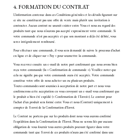
4. FORMATION DU CONTRAT
L’information contenue dans ces Conditions générales et les détails figurant sur
ce site ne constituent pas une offre de vente mais plutôt une invitation à
contracter. Aucun contrat ne saurait exister entre Vous et nous au regard des
produits tant que nous n’aurons pas accepté expressément votre commande. Si
votre commande n’est pas acceptée et que son montant a déjà été débité, vous
serez intégralement remboursé.
Pour effectuer une commande, il vous sera demandé de suivre le processus d’achat
en ligne et de cliquer sur « Pay » pour soumettre la commande.
Vous recevrez ensuite un e-mail de notre part confirmant que nous avons bien
reçu votre commande (la « Confirmation de commande »). Veuillez noter que
cela ne signifie pas que votre commande aura été acceptée. Votre commande
constitue votre offre de nous acheter un ou plusieurs produits.
Toutes commandes sont soumises à acceptation de notre part et nous vous
confirmerons cette acceptation en vous envoyant un e-mail vous confirmant que
le produit a bien été expédié (« Confirmation de l´Envoi»). Le contrat pour
l’achat d’un produit sera formé entre Vous et nous (Contrat) uniquement à
compter de l’envoi de la Confirmation d’Envoi.
Le Contrat ne portera que sur les produits dont nous vous aurons confirmé
l’expédition dans la Confirmation de l’Envoi. Nous ne serons liés par aucune
obligation de vous fournir tous autres produits pouvant figurer dans votre
commande tant que l’envoi de ces produits n’aura pas été confirmé dans une