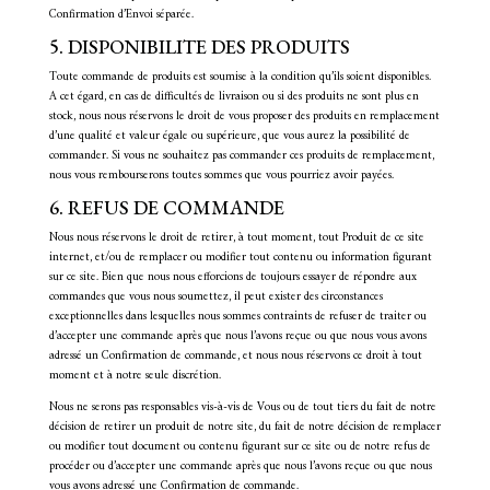
Confirmation d’Envoi séparée.
5. DISPONIBILITE DES PRODUITS
Toute commande de produits est soumise à la condition qu’ils soient disponibles.
A cet égard, en cas de difficultés de livraison ou si des produits ne sont plus en
stock, nous nous réservons le droit de vous proposer des produits en remplacement
d’une qualité et valeur égale ou supérieure, que vous aurez la possibilité de
commander. Si vous ne souhaitez pas commander ces produits de remplacement,
nous vous rembourserons toutes sommes que vous pourriez avoir payées.
6. REFUS DE COMMANDE
Nous nous réservons le droit de retirer, à tout moment, tout Produit de ce site
internet, et/ou de remplacer ou modifier tout contenu ou information figurant
sur ce site. Bien que nous nous efforcions de toujours essayer de répondre aux
commandes que vous nous soumettez, il peut exister des circonstances
exceptionnelles dans lesquelles nous sommes contraints de refuser de traiter ou
d’accepter une commande après que nous l’avons reçue ou que nous vous avons
adressé un Confirmation de commande, et nous nous réservons ce droit à tout
moment et à notre seule discrétion.
Nous ne serons pas responsables vis-à-vis de Vous ou de tout tiers du fait de notre
décision de retirer un produit de notre site, du fait de notre décision de remplacer
ou modifier tout document ou contenu figurant sur ce site ou de notre refus de
procéder ou d’accepter une commande après que nous l’avons reçue ou que nous
vous avons adressé une Confirmation de commande.