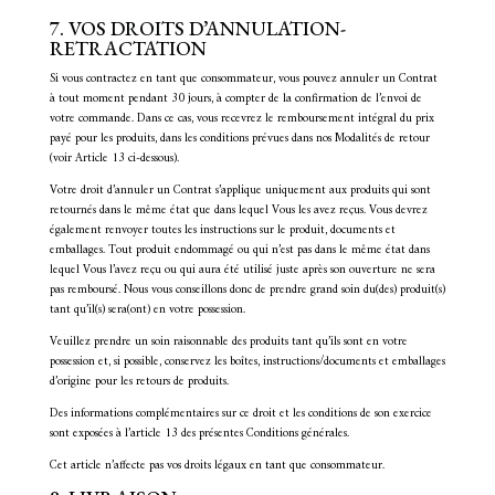
7. VOS DROITS D’ANNULATION-
RETRACTATION
Si vous contractez en tant que consommateur, vous pouvez annuler un Contrat
à tout moment pendant 30 jours, à compter de la confirmation de l’envoi de
votre commande. Dans ce cas, vous recevrez le remboursement intégral du prix
payé pour les produits, dans les conditions prévues dans nos Modalités de retour
(voir Article 13 ci-dessous).
Votre droit d’annuler un Contrat s’applique uniquement aux produits qui sont
retournés dans le même état que dans lequel Vous les avez reçus. Vous devrez
également renvoyer toutes les instructions sur le produit, documents et
emballages. Tout produit endommagé ou qui n’est pas dans le même état dans
lequel Vous l’avez reçu ou qui aura été utilisé juste après son ouverture ne sera
pas remboursé. Nous vous conseillons donc de prendre grand soin du(des) produit(s)
tant qu’il(s) sera(ont) en votre possession.
Veuillez prendre un soin raisonnable des produits tant qu’ils sont en votre
possession et, si possible, conservez les boîtes, instructions/documents et emballages
d’origine pour les retours de produits.
Des informations complémentaires sur ce droit et les conditions de son exercice
sont exposées à l’article 13 des présentes Conditions générales.
Cet article n’affecte pas vos droits légaux en tant que consommateur.