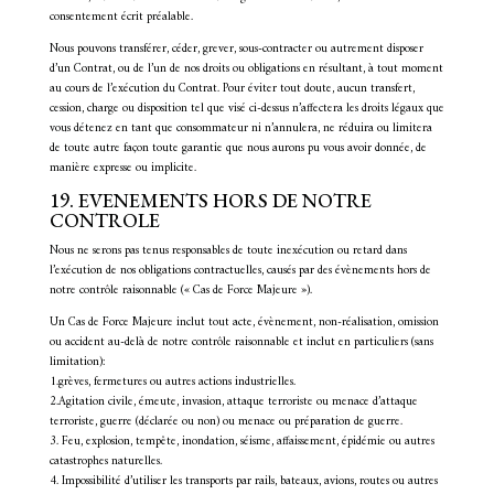
consentement écrit préalable.
Nous pouvons transférer, céder, grever, sous-contracter ou autrement disposer
d’un Contrat, ou de l’un de nos droits ou obligations en résultant, à tout moment
au cours de l’exécution du Contrat. Pour éviter tout doute, aucun transfert,
cession, charge ou disposition tel que visé ci-dessus n’affectera les droits légaux que
vous détenez en tant que consommateur ni n’annulera, ne réduira ou limitera
de toute autre façon toute garantie que nous aurons pu vous avoir donnée, de
manière expresse ou implicite.
19. EVENEMENTS HORS DE NOTRE
CONTROLE
Nous ne serons pas tenus responsables de toute inexécution ou retard dans
l’exécution de nos obligations contractuelles, causés par des évènements hors de
notre contrôle raisonnable (« Cas de Force Majeure »).
Un Cas de Force Majeure inclut tout acte, évènement, non-réalisation, omission
ou accident au-delà de notre contrôle raisonnable et inclut en particuliers (sans
limitation):
1.grèves, fermetures ou autres actions industrielles.
2.Agitation civile, émeute, invasion, attaque terroriste ou menace d’attaque
terroriste, guerre (déclarée ou non) ou menace ou préparation de guerre.
3. Feu, explosion, tempête, inondation, séisme, affaissement, épidémie ou autres
catastrophes naturelles.
4. Impossibilité d’utiliser les transports par rails, bateaux, avions, routes ou autres