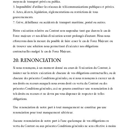
moyens de transport privés ou publics.
5. Impossibilité d’utiliser les réseaux de télécommunications publiques et privées.
6. Actes, décrets, législation, règlementations ou restrictions de tous
gouvernements.
7. Grève, défaillance ou accidents de transport maritime, postal ou autres.
Notre exécution relative au Contrat sera suspendue tant que durera le cas de
Force majeure et nos délais d’exécution seront prolongés d’autant. Nous nous
efforcerons dans la mesure du possible de faire cesser le cas de Force Majeure ou
de trouver une solution nous permettant d’exécuter nos obligations
contractuelles malgré le cas de Force Majeure.
20. RENONCIATION
Si nous renonçons, à un moment donné au cours de l’exécution du Contrat, à
insister sur la stricte exécution de chacune de vos obligations contractuelles, ou de
chacune des présentes Conditions générales, ou si nous renonçons à exercer un de
nos droits ou recours auxquels nous avons droit en vertu du Contrat ou des
présentes Conditions générales, ceci ne pourra constituer une renonciation à de
tels droits ou recours et ne devra pas vous dispenser de respecter de telles
obligations.
Une renonciation de notre part à tout manquement ne constitue pas une
renonciation pour tout manquement ultérieur.
Aucune renonciation de notre part à l’une quelconque de vos obligations en
vertu du Contrat ou aux présentes Conditions générales ne sera effective à moins