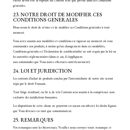
exercé devra être la rupture du Contrat telle que prévue dans ces Conditions
générales.
23. NOTRE DROIT DE MODIFIER CES
CONDITIONS GENERALES
Nous avons le droit de réviser et de modifier ces Conditions générales à tout
moment.
Vous serez soumis aux modalités et conditions en vigueur au moment où vous
commandez nos produits, à moins qu’un changement dans ces modalités,
Conditions générales et Déclaration de confidentialité ne soit requis par la loi ou
les autorités réglementaires (dans ce cas, il s’appliquera
aux commandes que Vous aurez effectuées antérieurement).
24. LOI ET JURIDICTION
Les contrats d’achat de produits conclus par l’intermédiaire de notre site seront
régis par le droit Français.
Tout litige résultant, ou lié à, de tels Contrats sera soumis à la compétence non-
exclusive des juridictions françaises.
Les dispositions de cette clause ne pourront en aucun cas affecter les droits légaux
que Vous détenez en tant que consommateur.
25. REMARQUES
Vos remarques sont les bienvenues. Veuillez nous envoyer toute remarque et